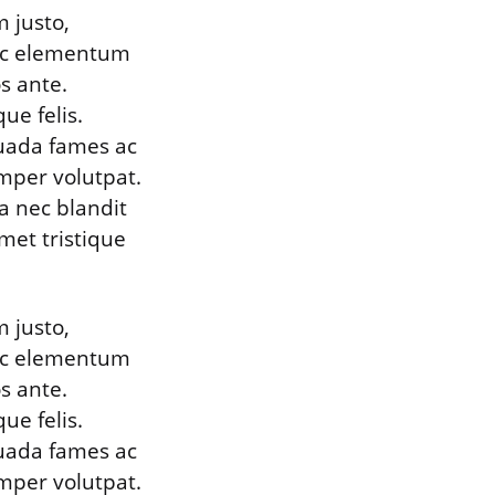
m justo,
 ac elementum
s ante.
ue felis.
suada fames ac
emper volutpat.
a nec blandit
amet tristique
m justo,
 ac elementum
s ante.
ue felis.
suada fames ac
emper volutpat.