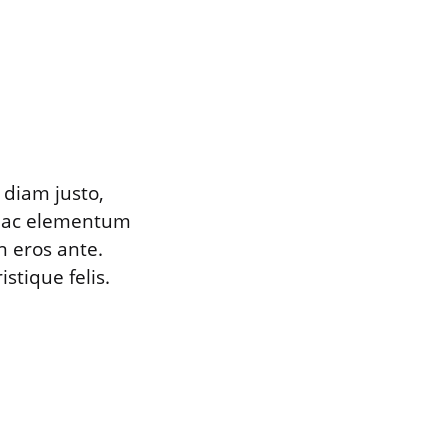
 diam justo,
um ac elementum
n eros ante.
stique felis.