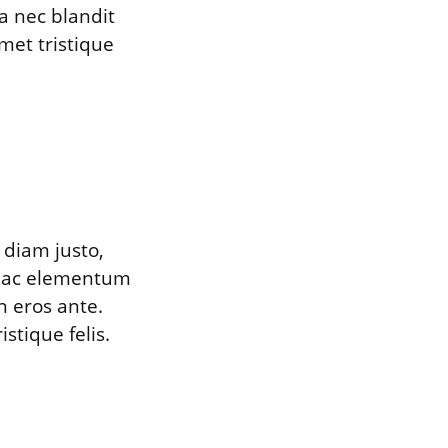
a nec blandit
amet tristique
 diam justo,
um ac elementum
n eros ante.
stique felis.