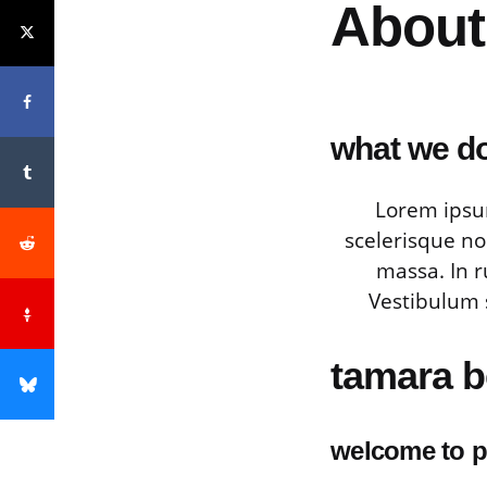
About
what we d
Lorem ipsum
scelerisque no
massa. In r
Vestibulum s
tamara be
welcome to 